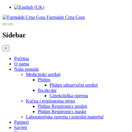
Farmalab Crna Gora
Sidebar
×
Početna
O nama
Naša ponuda
Medicinski uređaji
Philips
Philips ultrazvučni uređaji
Bıçakcılar
Ginekološka oprema
Kućna i respiratorna njega
Philips Respironics uređaji
Philips Respironics maske
Laboratorijska oprema i potrošni materijal
Partneri
Savjeti