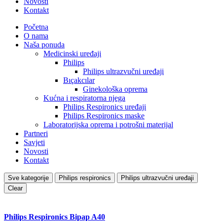
Novosti
Kontakt
Početna
O nama
Naša ponuda
Medicinski uređaji
Philips
Philips ultrazvučni uređaji
Bıçakcılar
Ginekološka oprema
Kućna i respiratorna njega
Philips Respironics uređaji
Philips Respironics maske
Laboratorijska oprema i potrošni materijal
Partneri
Savjeti
Novosti
Kontakt
Sve kategorije
Philips respironics
Philips ultrazvučni uređaji
Clear
Philips Respironics Bipap A40