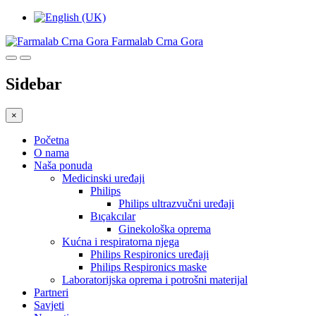
Farmalab Crna Gora
Sidebar
×
Početna
O nama
Naša ponuda
Medicinski uređaji
Philips
Philips ultrazvučni uređaji
Bıçakcılar
Ginekološka oprema
Kućna i respiratorna njega
Philips Respironics uređaji
Philips Respironics maske
Laboratorijska oprema i potrošni materijal
Partneri
Savjeti