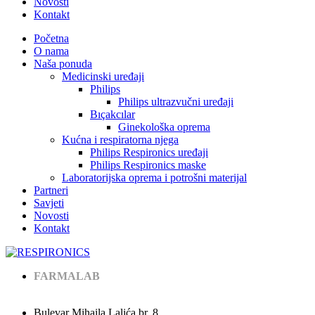
Novosti
Kontakt
Početna
O nama
Naša ponuda
Medicinski uređaji
Philips
Philips ultrazvučni uređaji
Bıçakcılar
Ginekološka oprema
Kućna i respiratorna njega
Philips Respironics uređaji
Philips Respironics maske
Laboratorijska oprema i potrošni materijal
Partneri
Savjeti
Novosti
Kontakt
FARMALAB
Bulevar Mihaila Lalića br. 8