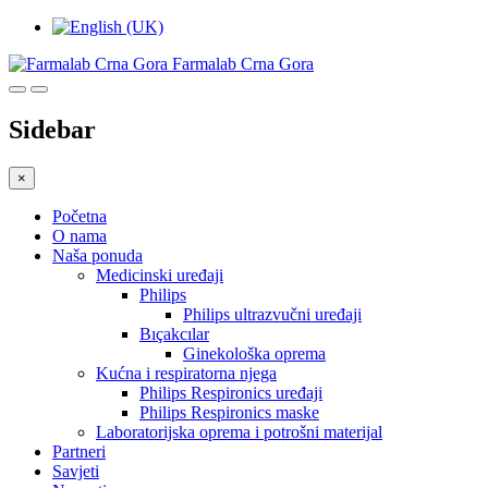
Farmalab Crna Gora
Sidebar
×
Početna
O nama
Naša ponuda
Medicinski uređaji
Philips
Philips ultrazvučni uređaji
Bıçakcılar
Ginekološka oprema
Kućna i respiratorna njega
Philips Respironics uređaji
Philips Respironics maske
Laboratorijska oprema i potrošni materijal
Partneri
Savjeti