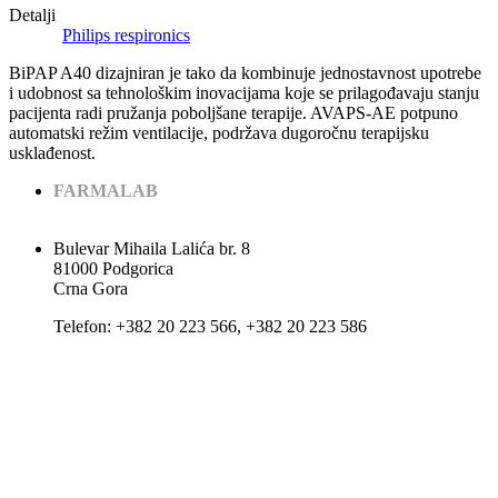
Detalji
Philips respironics
BiPAP A40 dizajniran je tako da kombinuje jednostavnost upotrebe
i udobnost sa tehnološkim inovacijama koje se prilagođavaju stanju
pacijenta radi pružanja poboljšane terapije. AVAPS-AE potpuno
automatski režim ventilacije, podržava dugoročnu terapijsku
usklađenost.
FARMALAB
Bulevar Mihaila Lalića br. 8
81000 Podgorica
Crna Gora
Теlеfоn: +382 20 223 566, +382 20 223 586