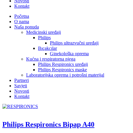
Novosti
Kontakt
Početna
O nama
Naša ponuda
Medicinski uređaji
Philips
Philips ultrazvučni uređaji
Bıçakcılar
Ginekološka oprema
Kućna i respiratorna njega
Philips Respironics uređaji
Philips Respironics maske
Laboratorijska oprema i potrošni materijal
Partneri
Savjeti
Novosti
Kontakt
Philips Respironics Bipap A40