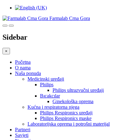
Farmalab Crna Gora
Sidebar
×
Početna
O nama
Naša ponuda
Medicinski uređaji
Philips
Philips ultrazvučni uređaji
Bıçakcılar
Ginekološka oprema
Kućna i respiratorna njega
Philips Respironics uređaji
Philips Respironics maske
Laboratorijska oprema i potrošni materijal
Partneri
Savjeti