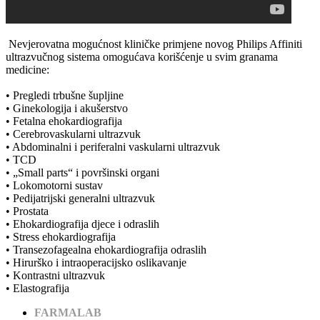
Nevjerovatna mogućnost kliničke primjene novog Philips Affiniti
ultrazvučnog sistema omogućava korišćenje u svim granama
medicine:
• Pregledi trbušne šupljine
• Ginekologija i akušerstvo
• Fetalna ehokardiografija
• Cerebrovaskularni ultrazvuk
• Abdominalni i periferalni vaskularni ultrazvuk
• TCD
• „Small parts“ i površinski organi
• Lokomotorni sustav
• Pedijatrijski generalni ultrazvuk
• Prostata
• Ehokardiografija djece i odraslih
• Stress ehokardiografija
• Transezofagealna ehokardiografija odraslih
• Hirurško i intraoperacijsko oslikavanje
• Kontrastni ultrazvuk
• Elastografija
FARMALAB