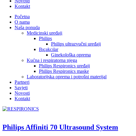
Novosti
Kontakt
Početna
O nama
Naša ponuda
Medicinski uređaji
Philips
Philips ultrazvučni uređaji
Bıçakcılar
Ginekološka oprema
Kućna i respiratorna njega
Philips Respironics uređaji
Philips Respironics maske
Laboratorijska oprema i potrošni materijal
Partneri
Savjeti
Novosti
Kontakt
Philips Affiniti 70 Ultrasound System