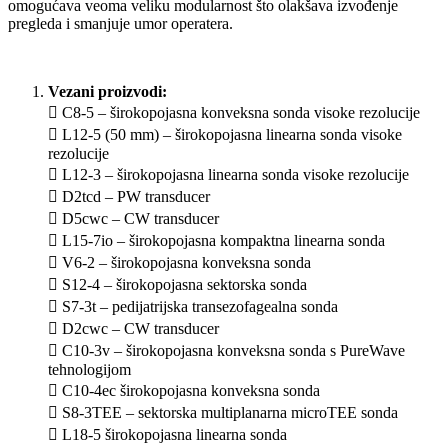
omogućava veoma veliku modularnost što olakšava izvođenje
pregleda i smanjuje umor operatera.
Vezani proizvodi:
 C8-5 – širokopojasna konveksna sonda visoke rezolucije
 L12-5 (50 mm) – širokopojasna linearna sonda visoke
rezolucije
 L12-3 – širokopojasna linearna sonda visoke rezolucije
 D2tcd – PW transducer
 D5cwc – CW transducer
 L15-7io – širokopojasna kompaktna linearna sonda
 V6-2 – širokopojasna konveksna sonda
 S12-4 – širokopojasna sektorska sonda
 S7-3t – pedijatrijska transezofagealna sonda
 D2cwc – CW transducer
 C10-3v – širokopojasna konveksna sonda s PureWave
tehnologijom
 C10-4ec širokopojasna konveksna sonda
 S8-3TEE – sektorska multiplanarna microTEE sonda
 L18-5 širokopojasna linearna sonda