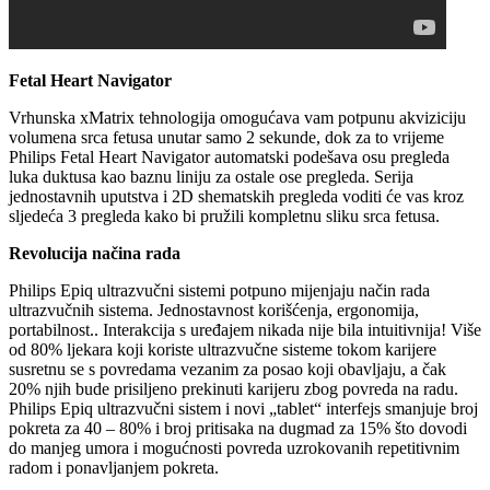
Fetal Heart Navigator
Vrhunska xMatrix tehnologija omogućava vam potpunu akviziciju
volumena srca fetusa unutar samo 2 sekunde, dok za to vrijeme
Philips Fetal Heart Navigator automatski podešava osu pregleda
luka duktusa kao baznu liniju za ostale ose pregleda. Serija
jednostavnih uputstva i 2D shematskih pregleda voditi će vas kroz
sljedeća 3 pregleda kako bi pružili kompletnu sliku srca fetusa.
Revolucija načina rada
Philips Epiq ultrazvučni sistemi potpuno mijenjaju način rada
ultrazvučnih sistema. Jednostavnost korišćenja, ergonomija,
portabilnost.. Interakcija s uređajem nikada nije bila intuitivnija! Više
od 80% ljekara koji koriste ultrazvučne sisteme tokom karijere
susretnu se s povredama vezanim za posao koji obavljaju, a čak
20% njih bude prisiljeno prekinuti karijeru zbog povreda na radu.
Philips Epiq ultrazvučni sistem i novi „tablet“ interfejs smanjuje broj
pokreta za 40 – 80% i broj pritisaka na dugmad za 15% što dovodi
do manjeg umora i mogućnosti povreda uzrokovanih repetitivnim
radom i ponavljanjem pokreta.