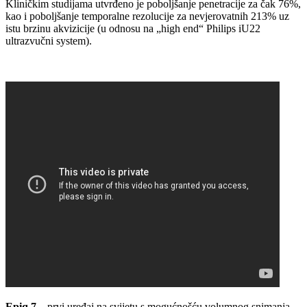
Kliničkim studijama utvrđeno je poboljšanje penetracije za čak 76%,
kao i poboljšanje temporalne rezolucije za nevjerovatnih 213% uz
istu brzinu akvizicije (u odnosu na „high end“ Philips iU22
ultrazvučni system).
Epiq 7
– prvi uređaj na svijetu s mogućnošću volumnog snimanja