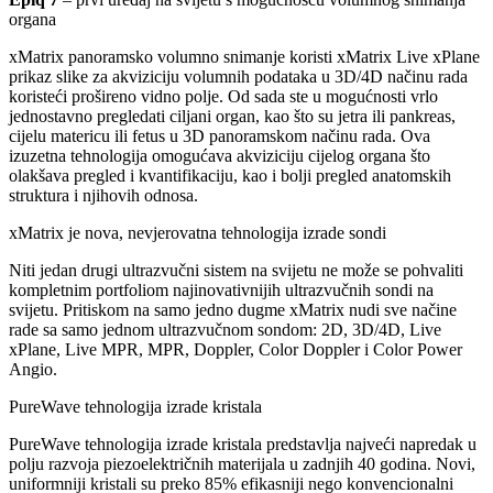
organa
xMatrix panoramsko volumno snimanje koristi xMatrix Live xPlane
prikaz slike za akviziciju volumnih podataka u 3D/4D načinu rada
koristeći prošireno vidno polje. Od sada ste u mogućnosti vrlo
jednostavno pregledati ciljani organ, kao što su jetra ili pankreas,
cijelu matericu ili fetus u 3D panoramskom načinu rada. Ova
izuzetna tehnologija omogućava akviziciju cijelog organa što
olakšava pregled i kvantifikaciju, kao i bolji pregled anatomskih
struktura i njihovih odnosa.
xMatrix je nova, nevjerovatna tehnologija izrade sondi
Niti jedan drugi ultrazvučni sistem na svijetu ne može se pohvaliti
kompletnim portfoliom najinovativnijih ultrazvučnih sondi na
svijetu. Pritiskom na samo jedno dugme xMatrix nudi sve načine
rade sa samo jednom ultrazvučnom sondom: 2D, 3D/4D, Live
xPlane, Live MPR, MPR, Doppler, Color Doppler i Color Power
Angio.
PureWave tehnologija izrade kristala
PureWave tehnologija izrade kristala predstavlja najveći napredak u
polju razvoja piezoelektričnih materijala u zadnjih 40 godina. Novi,
uniformniji kristali su preko 85% efikasniji nego konvencionalni