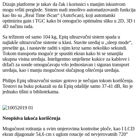
Dizajn platforme je takav da čak i korisnici s manjim iskustvom
mogu vršiti preglede. Sistem nudi mnoštvo automatizovanih funkcija
kao što su „Real Time iScan“ (AutoScan), koji automatski
optimizira gain i TGC kako bi omogućio optimalnu sliku u 2D, 3D i
4D načinu rada.
Sa težinom od samo 104 kg, Epiq ultrazvučni sistem spada u
najlakše ultrazvučne sisteme u klasi. Stavite uređaj u „sleep mode“,
preselite ga, i nastavite raditi s njim kroz samo nekoliko sekundi.
Tokom transporta moguće je spustiti ekran kako bi se smanjila
ukupna visina uređaja. Inteligentno smještene kukice za kablove i
držači za sonde omogućavaju vrlo jednostavan i siguran transport
uređaja, kao i manju mogućnost slučajnog oštećenja uređaja.
Philips Epiq ultrazvučni sustav gotovo je nečujan tokom korišćenja.
Testovi na buku pokazali su da Epiq odašilje samo 37-41 dB, što je
jednako tišini u bibliotekama.
Neopisiva lakoća korišćenja
Mogućnost rotiranja u svim smjerovima kontrolne ploče, kao I LCD
ekran dijagonale 54,6 cm s uglom rotacije od nevjerovatnih 720°