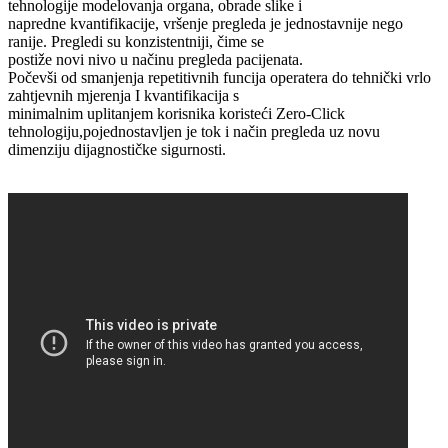
tehnologije modelovanja organa, obrade slike i
napredne kvantifikacije, vršenje pregleda je jednostavnije nego
ranije. Pregledi su konzistentniji, čime se
postiže novi nivo u načinu pregleda pacijenata.
Počevši od smanjenja repetitivnih funcija operatera do tehnički vrlo
zahtjevnih mjerenja I kvantifikacija s
minimalnim uplitanjem korisnika koristeći Zero-Click
tehnologiju,pojednostavljen je tok i način pregleda uz novu
dimenziju dijagnostičke sigurnosti.