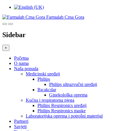
Farmalab Crna Gora
Sidebar
×
Početna
O nama
Naša ponuda
Medicinski uređaji
Philips
Philips ultrazvučni uređaji
Bıçakcılar
Ginekološka oprema
Kućna i respiratorna njega
Philips Respironics uređaji
Philips Respironics maske
Laboratorijska oprema i potrošni materijal
Partneri
Savjeti