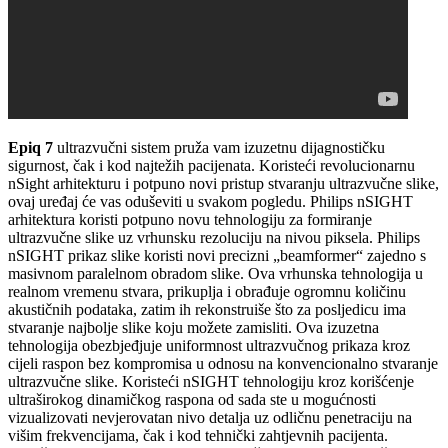
Epiq 7
ultrazvučni sistem pruža vam izuzetnu dijagnostičku
sigurnost, čak i kod najtežih pacijenata. Koristeći revolucionarnu
nSight arhitekturu i potpuno novi pristup stvaranju ultrazvučne slike,
ovaj uređaj će vas oduševiti u svakom pogledu. Philips nSIGHT
arhitektura koristi potpuno novu tehnologiju za formiranje
ultrazvučne slike uz vrhunsku rezoluciju na nivou piksela. Philips
nSIGHT prikaz slike koristi novi precizni „beamformer“ zajedno s
masivnom paralelnom obradom slike. Ova vrhunska tehnologija u
realnom vremenu stvara, prikuplja i obrađuje ogromnu količinu
akustičnih podataka, zatim ih rekonstruiše što za posljedicu ima
stvaranje najbolje slike koju možete zamisliti. Ova izuzetna
tehnologija obezbjeđjuje uniformnost ultrazvučnog prikaza kroz
cijeli raspon bez kompromisa u odnosu na konvencionalno stvaranje
ultrazvučne slike. Koristeći nSIGHT tehnologiju kroz korišćenje
ultraširokog dinamičkog raspona od sada ste u mogućnosti
vizualizovati nevjerovatan nivo detalja uz odličnu penetraciju na
višim frekvencijama, čak i kod tehnički zahtjevnih pacijenta.