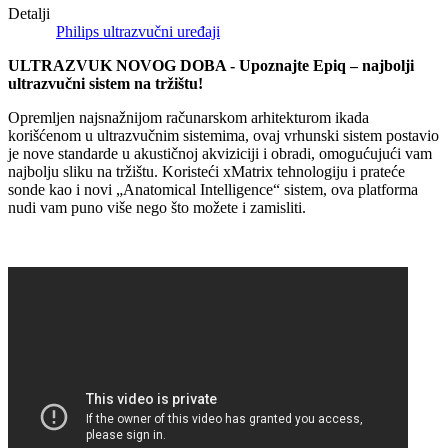
Detalji
Philips ultrazvučni uređaji
ULTRAZVUK NOVOG DOBA - Upoznajte Epiq – najbolji
ultrazvučni sistem na tržištu!
Opremljen najsnažnijom računarskom arhitekturom ikada
korišćenom u ultrazvučnim sistemima, ovaj vrhunski sistem postavio
je nove standarde u akustičnoj akviziciji i obradi, omogućujući vam
najbolju sliku na tržištu. Koristeći xMatrix tehnologiju i prateće
sonde kao i novi „Anatomical Intelligence“ sistem, ova platforma
nudi vam puno više nego što možete i zamisliti.