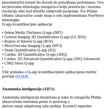
piezoelektrični kristali što dovodi do poboljšanja performansi. Ova
nevjerovatna tehnologija omogućava bolju penetraciju i izuzetnu
rezoluciju slike kod tehnički zahtjevnih pacijenata. Sve Philips
xMatrix ultrazvučne sonde imaju u sebi implementiranu PureWave
tehnologiju.
Q-app kvantifikacijske aplikacije
• Intima Media Thickness Q-app (IMT)
• General Imaging 3D Quantification Q-app (GI 3DQ)
• Region of Interest Q-app (ROI)
• MicroVascular Imaging Q-app (MVI)
• Strain Quantification Q-app (SQ)
• Cardiac 3D Quantification Q-app (3DQ)
• Cardiac 3D Advanced Quantification Q-app (3DQ Advanced)
• CMQ Stress Q-app
•
Više podataka o Q-app kvantifikacijskim aplikacijama možete
pročitati
OVDJE
Anatomska inteligencija (AIUS)
Anatomska inteligencija dizajnirana je kako bi omogućila Philips
ultrazvučnim sistemima prelaz iz pasivnog u
aktivno stanje adaptivnog rada uređaja. Koristeći napredne