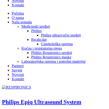
Novosti
Kontakt
Početna
O nama
Naša ponuda
Medicinski uređaji
Philips
Philips ultrazvučni uređaji
Bıçakcılar
Ginekološka oprema
Kućna i respiratorna njega
Philips Respironics uređaji
Philips Respironics maske
Laboratorijska oprema i potrošni materijal
Partneri
Savjeti
Novosti
Kontakt
Philips Epiq Ultrasound System